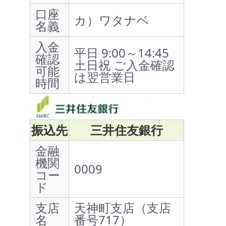
口座
カ）ワタナベ
名義
入金
平日 9:00～14:45
確認
土日祝 ご入金確認
可能
は翌営業日
時間
振込先
三井住友銀行
金融
機関
0009
コー
ド
支店
天神町支店（支店
名
番号717）