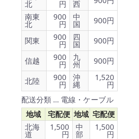
900円
北
円
西
南東
900
中
900円
北
円
国
900
四
関東
900円
円
国
900
九
信越
900円
円
州
900
沖
1,520
北陸
円
縄
円
配送分類 … 電線・ケーブル
地域
宅配便
地域
宅配便
北海
1,500
中
1,500
道
円
部
円