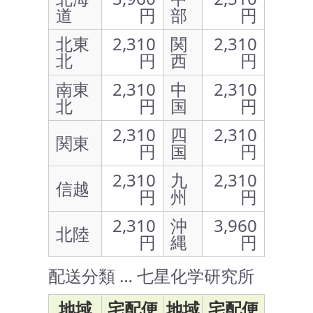
道
円
部
円
北東
2,310
関
2,310
北
円
西
円
南東
2,310
中
2,310
北
円
国
円
2,310
四
2,310
関東
円
国
円
2,310
九
2,310
信越
円
州
円
2,310
沖
3,960
北陸
円
縄
円
配送分類 … 七星化学研究所
地域
宅配便
地域
宅配便