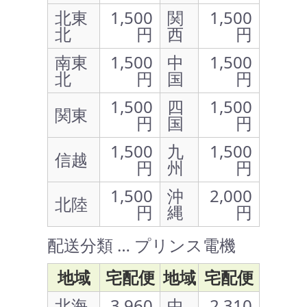
北東
1,500
関
1,500
北
円
西
円
南東
1,500
中
1,500
北
円
国
円
1,500
四
1,500
関東
円
国
円
1,500
九
1,500
信越
円
州
円
1,500
沖
2,000
北陸
円
縄
円
配送分類 … プリンス電機
地域
宅配便
地域
宅配便
北海
3,960
中
2,310