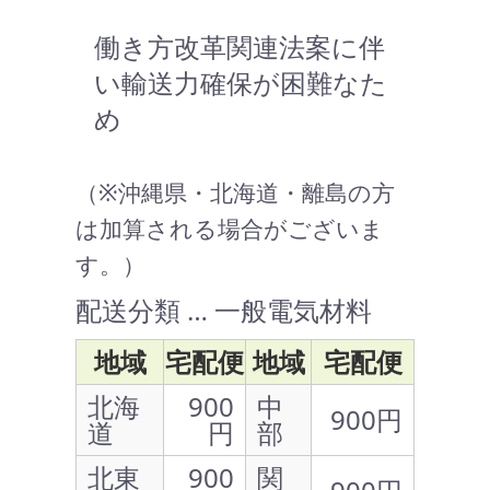
働き方改革関連法案に伴
い輸送力確保が困難なた
め
（※沖縄県・北海道・離島の方
は加算される場合がございま
す。）
配送分類 … 一般電気材料
地域
宅配便
地域
宅配便
北海
900
中
900円
道
円
部
北東
900
関