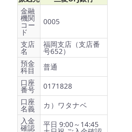
金融
機関
0005
コー
ド
支店
福岡支店（支店番
名
号652）
預金
普通
科目
口座
0171828
番号
口座
カ）ワタナベ
名義
入金
平日 9:00～14:45
確認
土日祝 ご入金確認