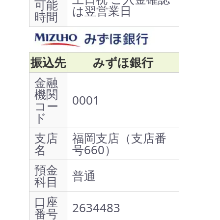
可能
は翌営業日
時間
振込先
みずほ銀行
金融
機関
0001
コー
ド
支店
福岡支店（支店番
名
号660）
預金
普通
科目
口座
2634483
番号