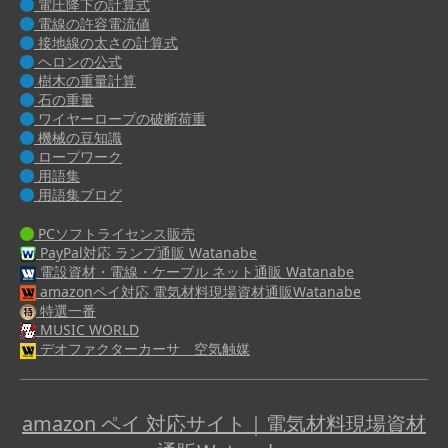
電圧降下の計算式
電線の許容電流値
接地線の太さの計算式
ヘロンの公式
樹木の重量計算
石の重量
ワイヤーロープの破断荷重
機械の豆知識
ロープワーク
用語集
用語集ブログ
PCソフトライセンス販売
PayPal対応 ランプ通販 Watanabe
電設資材・電線・ケーブル ネット通販 Watanabe
amazonペイ対応 電気材料現場資材通販Watanabe
特選一番
MUSIC WORLD
デオファクターカーサ 空気触媒
amazon ペイ 対応サイト｜電気材料現場資材