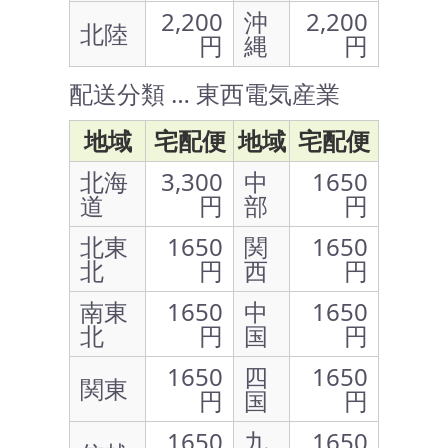
2,200
沖
2,200
北陸
円
縄
円
配送分類 … 東西電気産業
地域
宅配便
地域
宅配便
北海
3,300
中
1650
道
円
部
円
北東
1650
関
1650
北
円
西
円
南東
1650
中
1650
北
円
国
円
1650
四
1650
関東
円
国
円
1650
九
1650