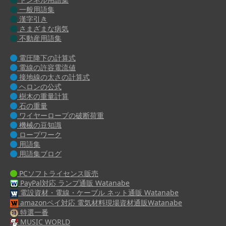
一般用語集
漢字引き
さまざまな病気
不動産用語集
電圧降下の計算式
電線の許容電流値
接地線の太さの計算式
ヘロンの公式
樹木の重量計算
石の重量
ワイヤーロープの破断荷重
機械の豆知識
ロープワーク
用語集
用語集ブログ
PCソフトライセンス販売
PayPal対応 ランプ通販 Watanabe
電設資材・電線・ケーブル ネット通販 Watanabe
amazonペイ対応 電気材料現場資材通販Watanabe
特選一番
MUSIC WORLD