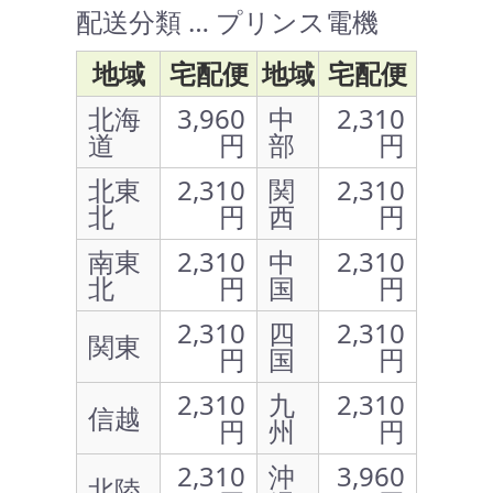
配送分類 … プリンス電機
地域
宅配便
地域
宅配便
北海
3,960
中
2,310
道
円
部
円
北東
2,310
関
2,310
北
円
西
円
南東
2,310
中
2,310
北
円
国
円
2,310
四
2,310
関東
円
国
円
2,310
九
2,310
信越
円
州
円
2,310
沖
3,960
北陸