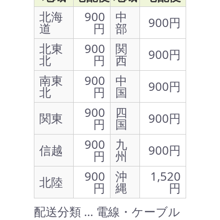
北海
900
中
900円
道
円
部
北東
900
関
900円
北
円
西
南東
900
中
900円
北
円
国
900
四
関東
900円
円
国
900
九
信越
900円
円
州
900
沖
1,520
北陸
円
縄
円
配送分類 … 電線・ケーブル