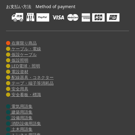
お支払い方法 Method of payment
在庫限り商品
ケーブル・電線
仮設ケーブル
仮設照明
LED電球・照明
電設資材
配線器具・コネクター
テープ・端子等消耗品
安全用具
安全看板・標識
電気用語集
建築用語集
設備用語集
消防設備用語集
土木用語集
トンネル用語集