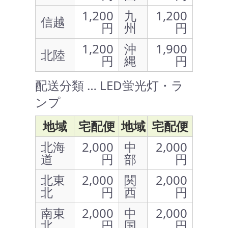
1,200
九
1,200
信越
円
州
円
1,200
沖
1,900
北陸
円
縄
円
配送分類 … LED蛍光灯・ラ
ンプ
地域
宅配便
地域
宅配便
北海
2,000
中
2,000
道
円
部
円
北東
2,000
関
2,000
北
円
西
円
南東
2,000
中
2,000
北
円
国
円