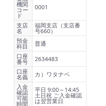
機関
0001
コー
ド
支店
福岡支店（支店番
名
号660）
預金
普通
科目
口座
2634483
番号
口座
カ）ワタナベ
名義
入金
平日 9:00～14:45
確認
土日祝 ご入金確認
可能
は翌営業日
時間