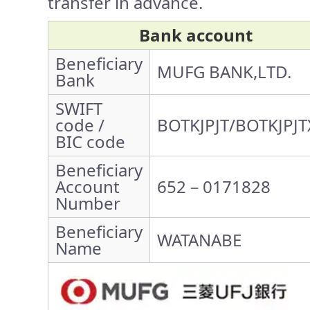
transfer in advance.
Bank account
Beneficiary
MUFG BANK,LTD.
Bank
SWIFT
code /
BOTKJPJT/BOTKJPJT
BIC code
Beneficiary
Account
652－0171828
Number
Beneficiary
WATANABE
Name