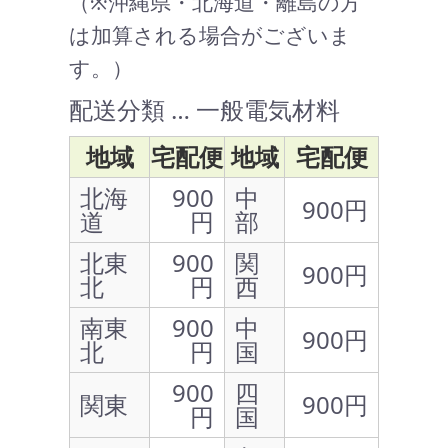
（※沖縄県・北海道・離島の方
は加算される場合がございま
す。）
配送分類 … 一般電気材料
地域
宅配便
地域
宅配便
北海
900
中
900円
道
円
部
北東
900
関
900円
北
円
西
南東
900
中
900円
北
円
国
900
四
関東
900円
円
国