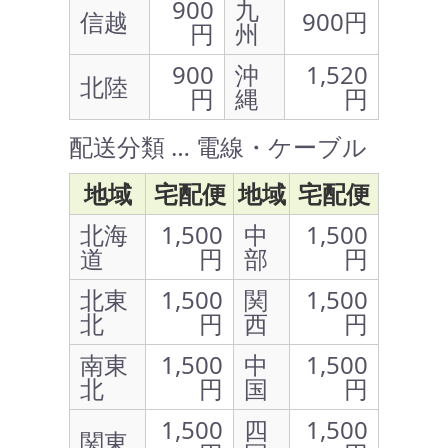
900
九
信越
900円
円
州
900
沖
1,520
北陸
円
縄
円
配送分類 … 電線・ケーブル
地域
宅配便
地域
宅配便
北海
1,500
中
1,500
道
円
部
円
北東
1,500
関
1,500
北
円
西
円
南東
1,500
中
1,500
北
円
国
円
1,500
四
1,500
関東