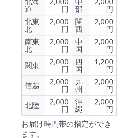
北海
2,000
中
2,000
道
円
部
円
北東
2,000
関
2,000
北
円
西
円
南東
2,000
中
2,000
北
円
国
円
2,000
四
1,200
関東
円
国
円
2,000
九
2,000
信越
円
州
円
2,000
沖
2,000
北陸
円
縄
円
お届け時間帯の指定ができ
ます。