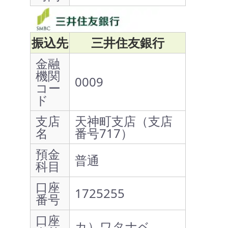
振込先
三井住友銀行
金融
機関
0009
コー
ド
支店
天神町支店（支店
名
番号717）
預金
普通
科目
口座
1725255
番号
口座
カ）ワタナベ