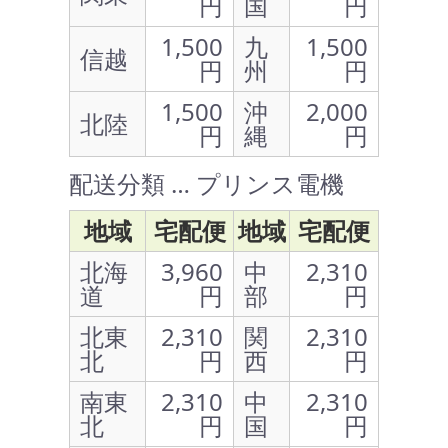
円
国
円
1,500
九
1,500
信越
円
州
円
1,500
沖
2,000
北陸
円
縄
円
配送分類 … プリンス電機
地域
宅配便
地域
宅配便
北海
3,960
中
2,310
道
円
部
円
北東
2,310
関
2,310
北
円
西
円
南東
2,310
中
2,310
北
円
国
円