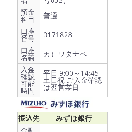
預金
普通
科目
口座
0171828
番号
口座
カ）ワタナベ
名義
入金
平日 9:00～14:45
確認
土日祝 ご入金確認
可能
は翌営業日
時間
振込先
みずほ銀行
金融