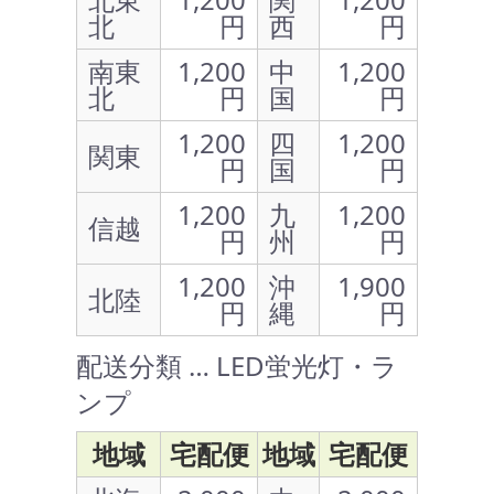
北
円
西
円
南東
1,200
中
1,200
北
円
国
円
1,200
四
1,200
関東
円
国
円
1,200
九
1,200
信越
円
州
円
1,200
沖
1,900
北陸
円
縄
円
配送分類 … LED蛍光灯・ラ
ンプ
地域
宅配便
地域
宅配便