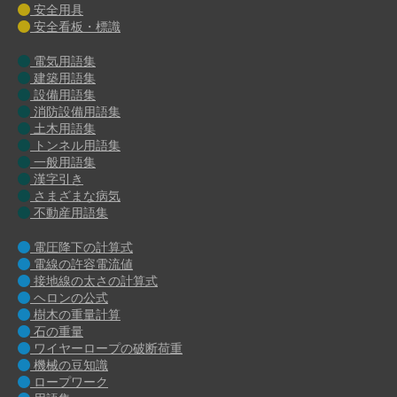
安全用具
安全看板・標識
電気用語集
建築用語集
設備用語集
消防設備用語集
土木用語集
トンネル用語集
一般用語集
漢字引き
さまざまな病気
不動産用語集
電圧降下の計算式
電線の許容電流値
接地線の太さの計算式
ヘロンの公式
樹木の重量計算
石の重量
ワイヤーロープの破断荷重
機械の豆知識
ロープワーク