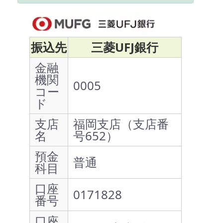
振込先
三菱UFJ銀行
金融
機関
0005
コー
ド
支店
福岡支店（支店番
名
号652）
預金
普通
科目
口座
0171828
番号
口座