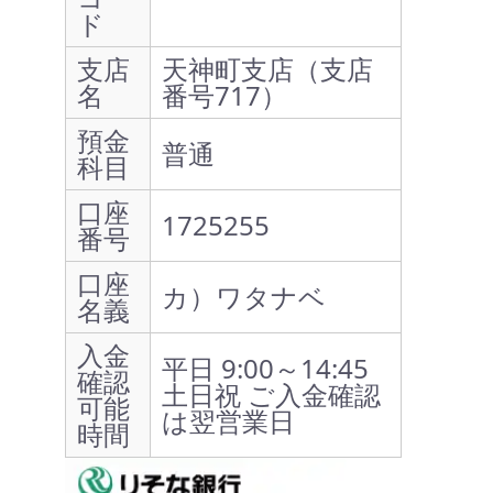
ド
支店
天神町支店（支店
名
番号717）
預金
普通
科目
口座
1725255
番号
口座
カ）ワタナベ
名義
入金
平日 9:00～14:45
確認
土日祝 ご入金確認
可能
は翌営業日
時間