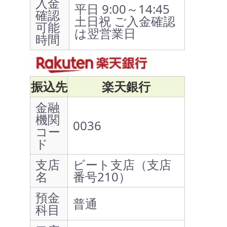
入金
平日 9:00～14:45
確認
土日祝 ご入金確認
可能
は翌営業日
時間
振込先
楽天銀行
金融
機関
0036
コー
ド
支店
ビート支店（支店
名
番号210）
預金
普通
科目