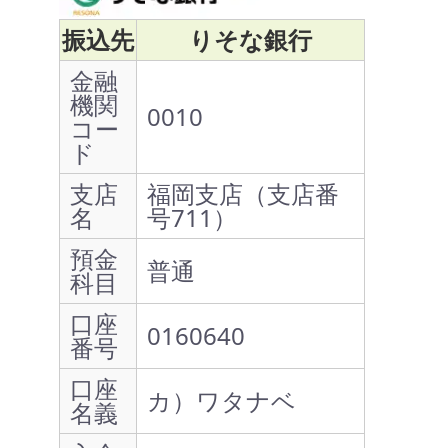
振込先
りそな銀行
金融
機関
0010
コー
ド
支店
福岡支店（支店番
名
号711）
預金
普通
科目
口座
0160640
番号
口座
カ）ワタナベ
名義