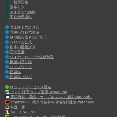
一般用語集
漢字引き
さまざまな病気
不動産用語集
電圧降下の計算式
電線の許容電流値
接地線の太さの計算式
ヘロンの公式
樹木の重量計算
石の重量
ワイヤーロープの破断荷重
機械の豆知識
ロープワーク
用語集
用語集ブログ
PCソフトライセンス販売
PayPal対応 ランプ通販 Watanabe
電設資材・電線・ケーブル ネット通販 Watanabe
amazonペイ対応 電気材料現場資材通販Watanabe
特選一番
MUSIC WORLD
デオファクターカーサ 空気触媒