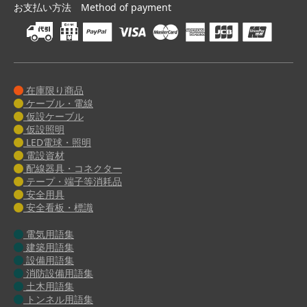
お支払い方法 Method of payment
在庫限り商品
ケーブル・電線
仮設ケーブル
仮設照明
LED電球・照明
電設資材
配線器具・コネクター
テープ・端子等消耗品
安全用具
安全看板・標識
電気用語集
建築用語集
設備用語集
消防設備用語集
土木用語集
トンネル用語集