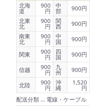
北海
900
中
900円
道
円
部
北東
900
関
900円
北
円
西
南東
900
中
900円
北
円
国
900
四
関東
900円
円
国
900
九
信越
900円
円
州
900
沖
1,520
北陸
円
縄
円
配送分類 … 電線・ケーブル