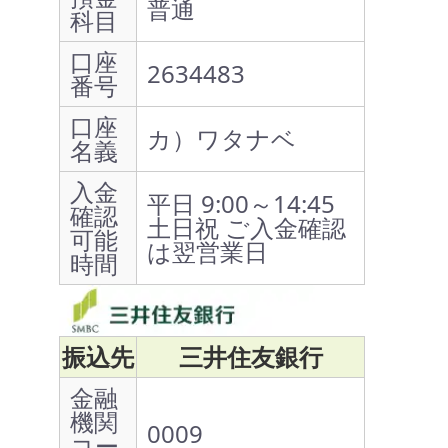
普通
科目
口座
2634483
番号
口座
カ）ワタナベ
名義
入金
平日 9:00～14:45
確認
土日祝 ご入金確認
可能
は翌営業日
時間
振込先
三井住友銀行
金融
機関
0009
コー