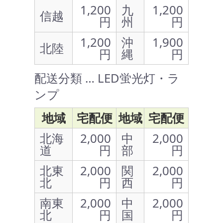
1,200
九
1,200
信越
円
州
円
1,200
沖
1,900
北陸
円
縄
円
配送分類 … LED蛍光灯・ラ
ンプ
地域
宅配便
地域
宅配便
北海
2,000
中
2,000
道
円
部
円
北東
2,000
関
2,000
北
円
西
円
南東
2,000
中
2,000
北
円
国
円