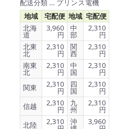
配送分類 … プリンス電機
地域
宅配便
地域
宅配便
北海
3,960
中
2,310
道
円
部
円
北東
2,310
関
2,310
北
円
西
円
南東
2,310
中
2,310
北
円
国
円
2,310
四
2,310
関東
円
国
円
2,310
九
2,310
信越
円
州
円
2,310
沖
3,960
北陸
円
縄
円