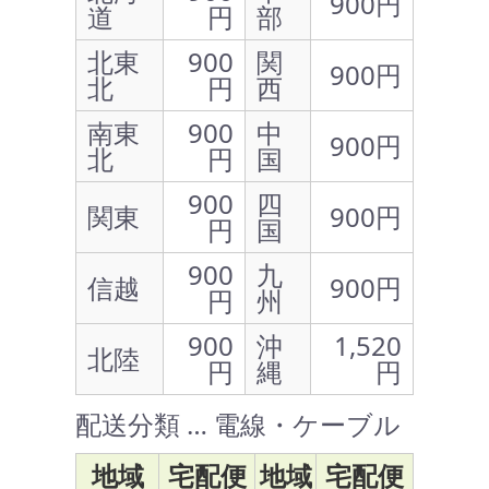
900円
道
円
部
北東
900
関
900円
北
円
西
南東
900
中
900円
北
円
国
900
四
関東
900円
円
国
900
九
信越
900円
円
州
900
沖
1,520
北陸
円
縄
円
配送分類 … 電線・ケーブル
地域
宅配便
地域
宅配便