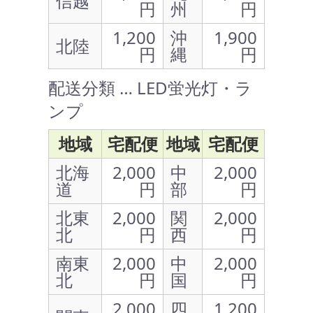
信越
円
州
円
1,200
沖
1,900
北陸
円
縄
円
配送分類 … LED蛍光灯・ラ
ンプ
地域
宅配便
地域
宅配便
北海
2,000
中
2,000
道
円
部
円
北東
2,000
関
2,000
北
円
西
円
南東
2,000
中
2,000
北
円
国
円
2,000
四
1,200