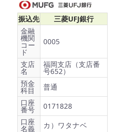
振込先
三菱UFJ銀行
金融
機関
0005
コー
ド
支店
福岡支店（支店番
名
号652）
預金
普通
科目
口座
0171828
番号
口座
カ）ワタナベ
名義