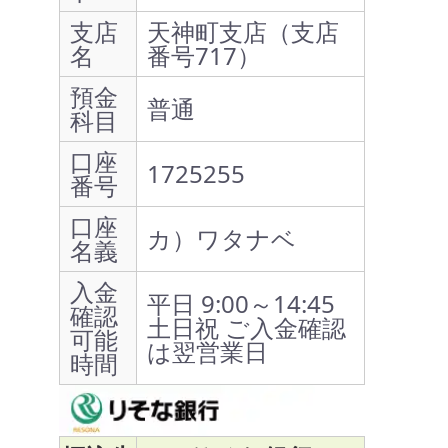
支店
天神町支店（支店
名
番号717）
預金
普通
科目
口座
1725255
番号
口座
カ）ワタナベ
名義
入金
平日 9:00～14:45
確認
土日祝 ご入金確認
可能
は翌営業日
時間