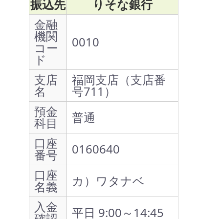
振込先
りそな銀行
金融
機関
0010
コー
ド
支店
福岡支店（支店番
名
号711）
預金
普通
科目
口座
0160640
番号
口座
カ）ワタナベ
名義
入金
平日 9:00～14:45
確認