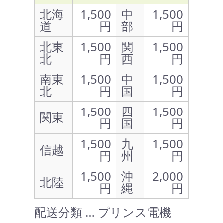
北海
1,500
中
1,500
道
円
部
円
北東
1,500
関
1,500
北
円
西
円
南東
1,500
中
1,500
北
円
国
円
1,500
四
1,500
関東
円
国
円
1,500
九
1,500
信越
円
州
円
1,500
沖
2,000
北陸
円
縄
円
配送分類 … プリンス電機