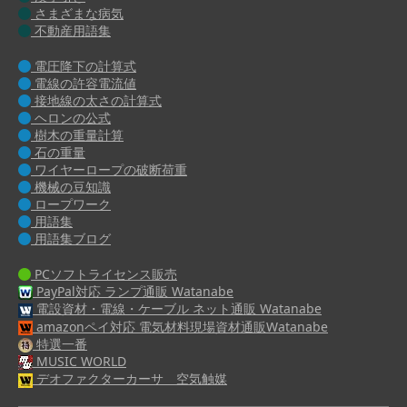
さまざまな病気
不動産用語集
電圧降下の計算式
電線の許容電流値
接地線の太さの計算式
ヘロンの公式
樹木の重量計算
石の重量
ワイヤーロープの破断荷重
機械の豆知識
ロープワーク
用語集
用語集ブログ
PCソフトライセンス販売
PayPal対応 ランプ通販 Watanabe
電設資材・電線・ケーブル ネット通販 Watanabe
amazonペイ対応 電気材料現場資材通販Watanabe
特選一番
MUSIC WORLD
デオファクターカーサ 空気触媒