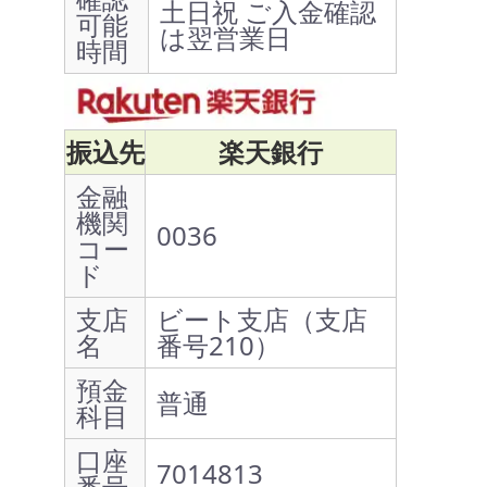
土日祝 ご入金確認
可能
は翌営業日
時間
振込先
楽天銀行
金融
機関
0036
コー
ド
支店
ビート支店（支店
名
番号210）
預金
普通
科目
口座
7014813
番号