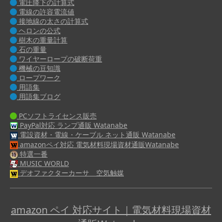
電圧降下の計算式
電線の許容電流値
接地線の太さの計算式
ヘロンの公式
樹木の重量計算
石の重量
ワイヤーロープの破断荷重
機械の豆知識
ロープワーク
用語集
用語集ブログ
PCソフトライセンス販売
PayPal対応 ランプ通販 Watanabe
電設資材・電線・ケーブル ネット通販 Watanabe
amazonペイ対応 電気材料現場資材通販Watanabe
特選一番
MUSIC WORLD
デオファクターカーサ 空気触媒
amazon ペイ 対応サイト｜電気材料現場資材