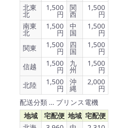
北東
1,500
関
1,500
北
円
西
円
南東
1,500
中
1,500
北
円
国
円
1,500
四
1,500
関東
円
国
円
1,500
九
1,500
信越
円
州
円
1,500
沖
2,000
北陸
円
縄
円
配送分類 … プリンス電機
地域
宅配便
地域
宅配便
北海
3,960
中
2,310