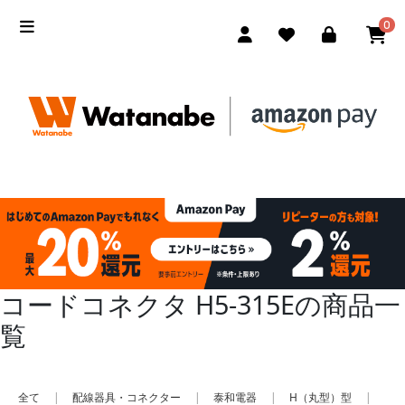
0
コードコネクタ H5-315Eの商品一
覧
全て
|
配線器具・コネクター
|
泰和電器
|
H（丸型）型
|