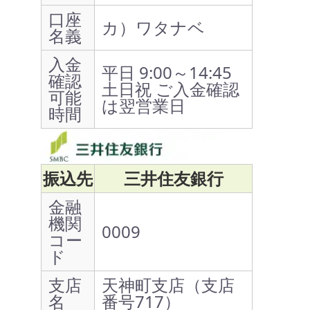
口座
カ）ワタナベ
名義
入金
平日 9:00～14:45
確認
土日祝 ご入金確認
可能
は翌営業日
時間
振込先
三井住友銀行
金融
機関
0009
コー
ド
支店
天神町支店（支店
名
番号717）