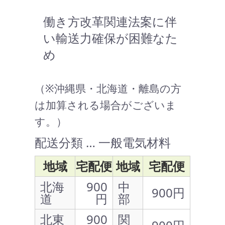
働き方改革関連法案に伴
い輸送力確保が困難なた
め
（※沖縄県・北海道・離島の方
は加算される場合がございま
す。）
配送分類 … 一般電気材料
地域
宅配便
地域
宅配便
北海
900
中
900円
道
円
部
北東
900
関