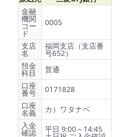
金融
機関
0005
コー
ド
支店
福岡支店（支店番
名
号652）
預金
普通
科目
口座
0171828
番号
口座
カ）ワタナベ
名義
入金
平日 9:00～14:45
確認
土日祝 ご入金確認