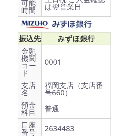
可能
は翌営業日
時間
振込先
みずほ銀行
金融
機関
0001
コー
ド
支店
福岡支店（支店番
名
号660）
預金
普通
科目
口座
2634483
番号