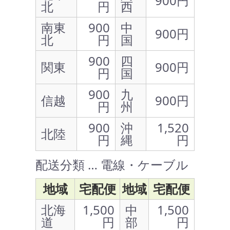
900円
北
円
西
南東
900
中
900円
北
円
国
900
四
関東
900円
円
国
900
九
信越
900円
円
州
900
沖
1,520
北陸
円
縄
円
配送分類 … 電線・ケーブル
地域
宅配便
地域
宅配便
北海
1,500
中
1,500
道
円
部
円