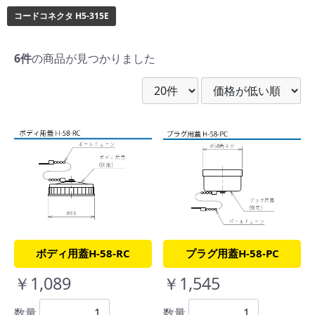
コードコネクタ H5-315E
6件
の商品が見つかりました
ボディ用蓋H-58-RC
プラグ用蓋H-58-PC
￥1,089
￥1,545
数量
数量