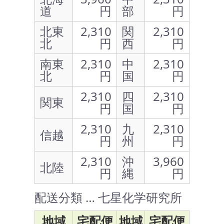
道
円
部
円
北東
2,310
関
2,310
北
円
西
円
南東
2,310
中
2,310
北
円
国
円
2,310
四
2,310
関東
円
国
円
2,310
九
2,310
信越
円
州
円
2,310
沖
3,960
北陸
円
縄
円
配送分類 … 七星化学研究所
地域
宅配便
地域
宅配便