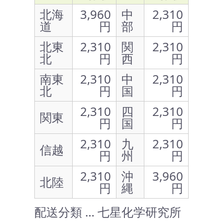
北海
3,960
中
2,310
道
円
部
円
北東
2,310
関
2,310
北
円
西
円
南東
2,310
中
2,310
北
円
国
円
2,310
四
2,310
関東
円
国
円
2,310
九
2,310
信越
円
州
円
2,310
沖
3,960
北陸
円
縄
円
配送分類 … 七星化学研究所