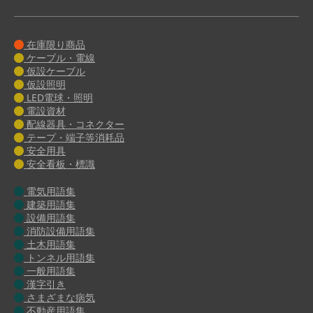
在庫限り商品
ケーブル・電線
仮設ケーブル
仮設照明
LED電球・照明
電設資材
配線器具・コネクター
テープ・端子等消耗品
安全用具
安全看板・標識
電気用語集
建築用語集
設備用語集
消防設備用語集
土木用語集
トンネル用語集
一般用語集
漢字引き
さまざまな病気
不動産用語集