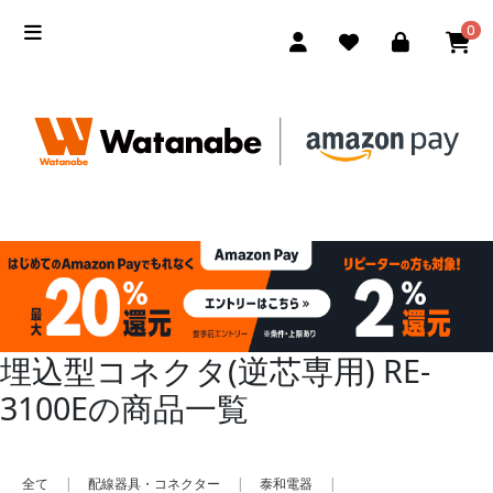
0
埋込型コネクタ(逆芯専用) RE-
3100Eの商品一覧
全て
|
配線器具・コネクター
|
泰和電器
|