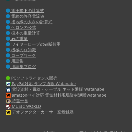
電圧降下の計算式
電線の許容電流値
接地線の太さの計算式
ヘロンの公式
樹木の重量計算
石の重量
ワイヤーロープの破断荷重
機械の豆知識
ロープワーク
用語集
用語集ブログ
PCソフトライセンス販売
PayPal対応 ランプ通販 Watanabe
電設資材・電線・ケーブル ネット通販 Watanabe
amazonペイ対応 電気材料現場資材通販Watanabe
特選一番
MUSIC WORLD
デオファクターカーサ 空気触媒