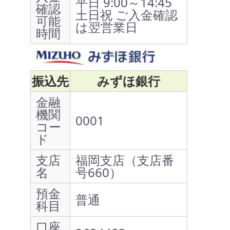
平日 9:00～14:45
確認
土日祝 ご入金確認
可能
は翌営業日
時間
振込先
みずほ銀行
金融
機関
0001
コー
ド
支店
福岡支店（支店番
名
号660）
預金
普通
科目
口座