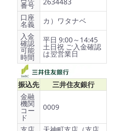
2634483
番号
口座
カ）ワタナベ
名義
入金
平日 9:00～14:45
確認
土日祝 ご入金確認
可能
は翌営業日
時間
振込先
三井住友銀行
金融
機関
0009
コー
ド
支店
天神町支店（支店