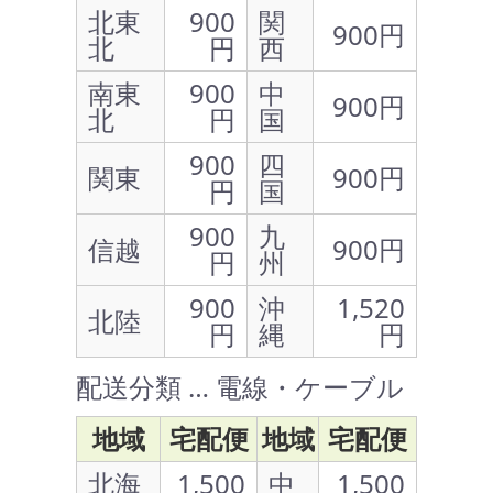
北東
900
関
900円
北
円
西
南東
900
中
900円
北
円
国
900
四
関東
900円
円
国
900
九
信越
900円
円
州
900
沖
1,520
北陸
円
縄
円
配送分類 … 電線・ケーブル
地域
宅配便
地域
宅配便
北海
1,500
中
1,500