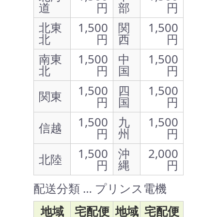
道
円
部
円
北東
1,500
関
1,500
北
円
西
円
南東
1,500
中
1,500
北
円
国
円
1,500
四
1,500
関東
円
国
円
1,500
九
1,500
信越
円
州
円
1,500
沖
2,000
北陸
円
縄
円
配送分類 … プリンス電機
地域
宅配便
地域
宅配便