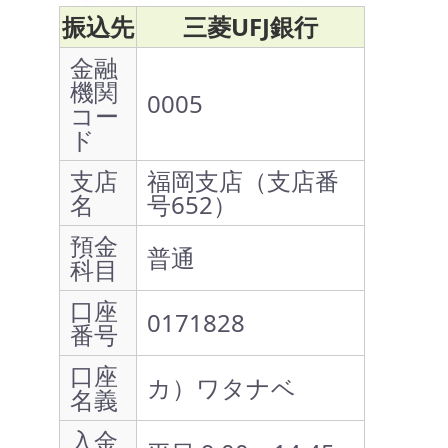
振込先
三菱UFJ銀行
金融
機関
0005
コー
ド
支店
福岡支店（支店番
名
号652）
預金
普通
科目
口座
0171828
番号
口座
カ）ワタナベ
名義
入金