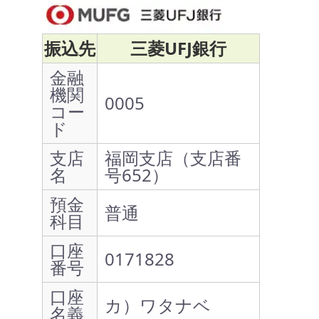
振込先
三菱UFJ銀行
金融
機関
0005
コー
ド
支店
福岡支店（支店番
名
号652）
預金
普通
科目
口座
0171828
番号
口座
カ）ワタナベ
名義