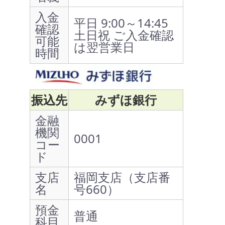
入金
平日 9:00～14:45
確認
土日祝 ご入金確認
可能
は翌営業日
時間
振込先
みずほ銀行
金融
機関
0001
コー
ド
支店
福岡支店（支店番
名
号660）
預金
普通
科目