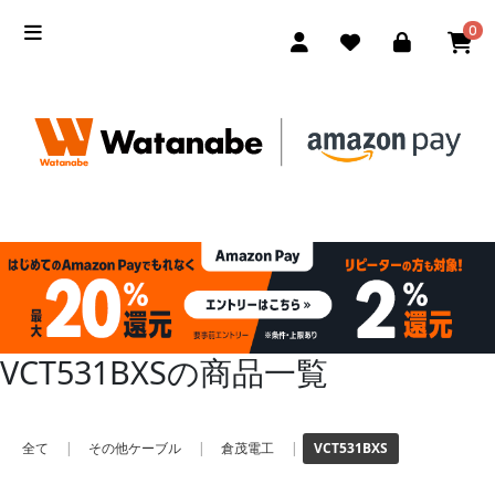
0
VCT531BXSの商品一覧
全て
|
その他ケーブル
|
倉茂電工
|
VCT531BXS