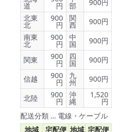
900円
道
円
部
北東
900
関
900円
北
円
西
南東
900
中
900円
北
円
国
900
四
関東
900円
円
国
900
九
信越
900円
円
州
900
沖
1,520
北陸
円
縄
円
配送分類 … 電線・ケーブル
地域
宅配便
地域
宅配便