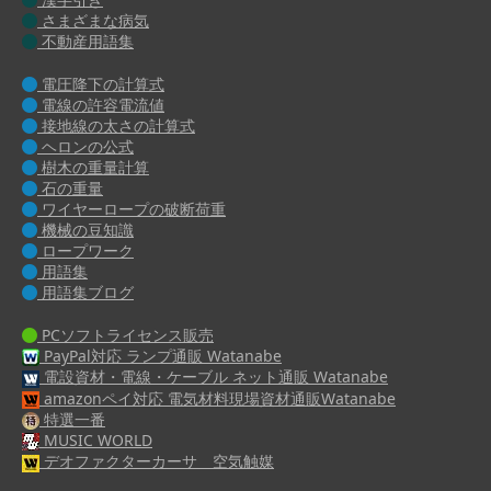
さまざまな病気
不動産用語集
電圧降下の計算式
電線の許容電流値
接地線の太さの計算式
ヘロンの公式
樹木の重量計算
石の重量
ワイヤーロープの破断荷重
機械の豆知識
ロープワーク
用語集
用語集ブログ
PCソフトライセンス販売
PayPal対応 ランプ通販 Watanabe
電設資材・電線・ケーブル ネット通販 Watanabe
amazonペイ対応 電気材料現場資材通販Watanabe
特選一番
MUSIC WORLD
デオファクターカーサ 空気触媒