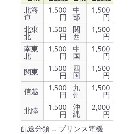
北海
1,500
中
1,500
道
円
部
円
北東
1,500
関
1,500
北
円
西
円
南東
1,500
中
1,500
北
円
国
円
1,500
四
1,500
関東
円
国
円
1,500
九
1,500
信越
円
州
円
1,500
沖
2,000
北陸
円
縄
円
配送分類 … プリンス電機