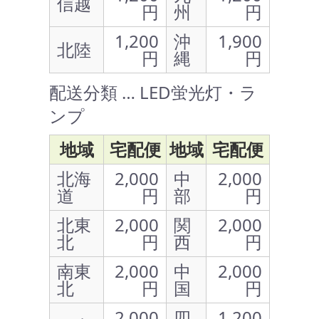
信越
円
州
円
1,200
沖
1,900
北陸
円
縄
円
配送分類 … LED蛍光灯・ラ
ンプ
地域
宅配便
地域
宅配便
北海
2,000
中
2,000
道
円
部
円
北東
2,000
関
2,000
北
円
西
円
南東
2,000
中
2,000
北
円
国
円
2,000
四
1,200