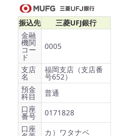
振込先
三菱UFJ銀行
金融
機関
0005
コー
ド
支店
福岡支店（支店番
名
号652）
預金
普通
科目
口座
0171828
番号
口座
カ）ワタナベ
名義