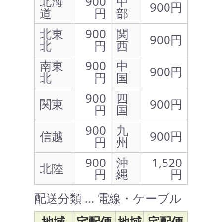
北海
900
中
900円
道
円
部
北東
900
関
900円
北
円
西
南東
900
中
900円
北
円
国
900
四
関東
900円
円
国
900
九
信越
900円
円
州
900
沖
1,520
北陸
円
縄
円
配送分類 … 電線・ケーブル
地域
宅配便
地域
宅配便