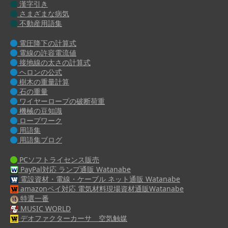
漢字引き
さまざまな病気
不動産用語集
電圧降下の計算式
電線の許容電流値
接地線の太さの計算式
ヘロンの公式
樹木の重量計算
石の重量
ワイヤーロープの破断荷重
機械の豆知識
ロープワーク
用語集
用語集ブログ
PCソフトライセンス販売
PayPal対応 ランプ通販 Watanabe
電設資材・電線・ケーブル ネット通販 Watanabe
amazonペイ対応 電気材料現場資材通販Watanabe
特選一番
MUSIC WORLD
デオファクターカーサ 空気触媒