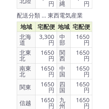
北陸
円
縄
円
配送分類 … 東西電気産業
地域
宅配便
地域
宅配便
北海
3,300
中
1650
道
円
部
円
北東
1650
関
1650
北
円
西
円
南東
1650
中
1650
北
円
国
円
1650
四
1650
関東
円
国
円
1650
九
1650
信越
円
州
円