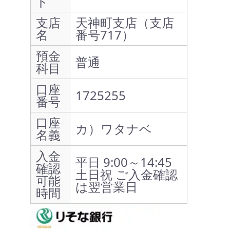
ド
支店
天神町支店（支店
名
番号717）
預金
普通
科目
口座
1725255
番号
口座
カ）ワタナベ
名義
入金
平日 9:00～14:45
確認
土日祝 ご入金確認
可能
は翌営業日
時間