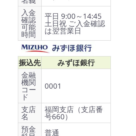
入金
平日 9:00～14:45
確認
土日祝 ご入金確認
可能
は翌営業日
時間
振込先
みずほ銀行
金融
機関
0001
コー
ド
支店
福岡支店（支店番
名
号660）
預金
普通