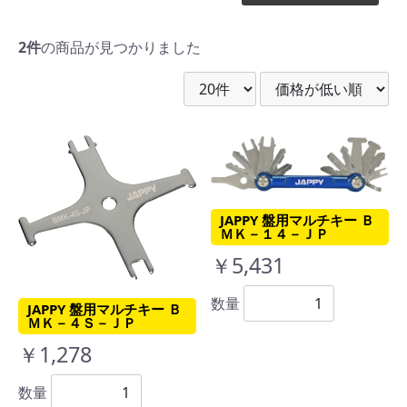
2件
の商品が見つかりました
JAPPY 盤用マルチキー Ｂ
ＭＫ－１４－ＪＰ
￥5,431
数量
JAPPY 盤用マルチキー Ｂ
ＭＫ－４Ｓ－ＪＰ
￥1,278
数量