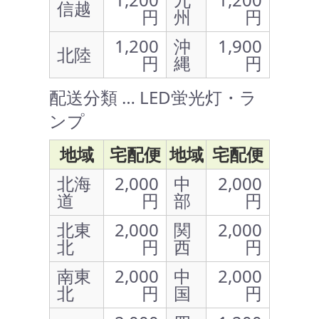
信越
円
州
円
1,200
沖
1,900
北陸
円
縄
円
配送分類 … LED蛍光灯・ラ
ンプ
地域
宅配便
地域
宅配便
北海
2,000
中
2,000
道
円
部
円
北東
2,000
関
2,000
北
円
西
円
南東
2,000
中
2,000
北
円
国
円