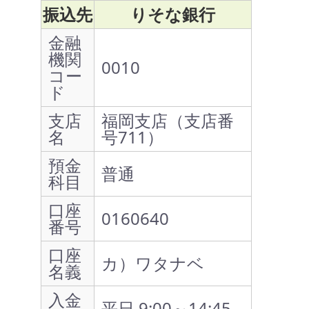
振込先
りそな銀行
金融
機関
0010
コー
ド
支店
福岡支店（支店番
名
号711）
預金
普通
科目
口座
0160640
番号
口座
カ）ワタナベ
名義
入金
平日 9:00～14:45