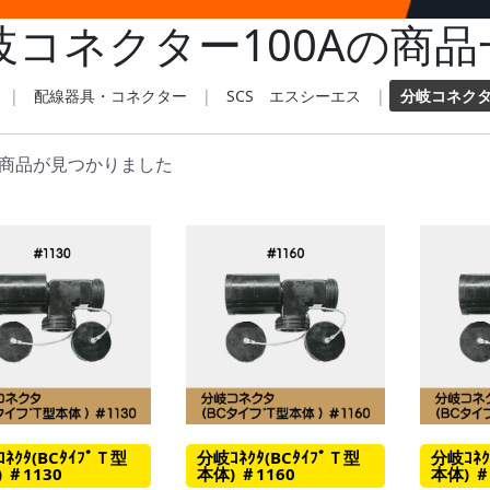
岐コネクター100Aの商品
|
配線器具・コネクター
|
SCS エスシーエス
|
分岐コネクタ
商品が見つかりました
ﾈｸﾀ(BCﾀｲﾌﾟＴ型
分岐ｺﾈｸﾀ(BCﾀｲﾌﾟＴ型
分岐ｺﾈｸ
 ＃1130
本体) ＃1160
本体) ＃