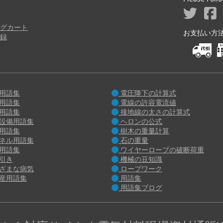
ジ
り
グカート
お支払い方法 M
録
用語集
電圧降下の計算式
用語集
電線の許容電流値
用語集
接地線の太さの計算式
設備用語集
ヘロンの公式
用語集
樹木の重量計算
ネル用語集
石の重量
用語集
ワイヤーロープの破断荷重
引き
機械の豆知識
ざまな病気
ロープワーク
産用語集
用語集
用語集ブログ