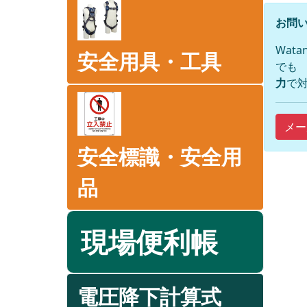
お問い
Wat
安全用具・工具
でも
力
で対
メー
安全標識・安全用
品
現場便利帳
電圧降下計算式