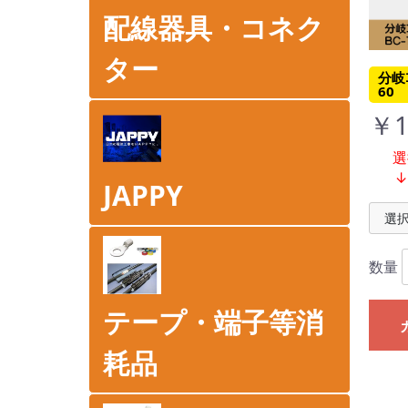
配線器具・コネク
ター
分岐ｺ
60 
￥1
選
JAPPY
数量
テープ・端子等消
耗品