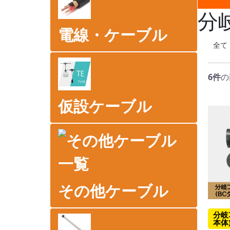
分
電線・ケーブル
全て
6件
の
仮設ケーブル
その他ケーブル
分岐ｺ
本体)