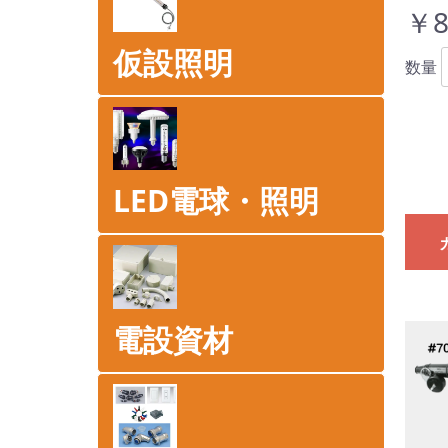
￥8
仮設照明
数量
LED電球・照明
電設資材