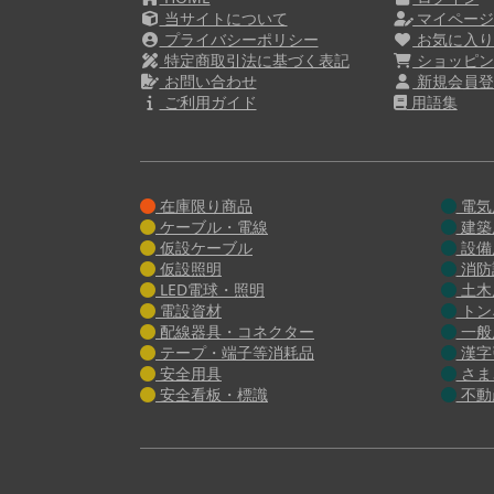
当サイトについて
マイペー
プライバシーポリシー
お気に入
特定商取引法に基づく表記
ショッピン
お問い合わせ
新規会員登
ご利用ガイド
用語集
在庫限り商品
電気
ケーブル・電線
建築
仮設ケーブル
設備
仮設照明
消防
LED電球・照明
土木
電設資材
トン
配線器具・コネクター
一般
テープ・端子等消耗品
漢字
安全用具
さま
安全看板・標識
不動