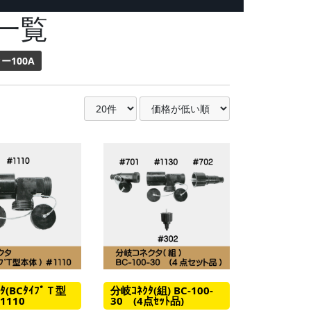
一覧
ー100A
ﾀ(BCﾀｲﾌﾟＴ型
分岐ｺﾈｸﾀ(組) BC-100-
1110
30 (4点ｾｯﾄ品)