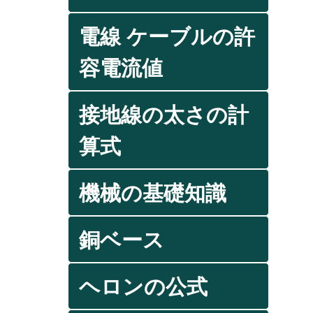
電線 ケーブルの許
容電流値
接地線の太さの計
算式
機械の基礎知識
銅ベース
ヘロンの公式