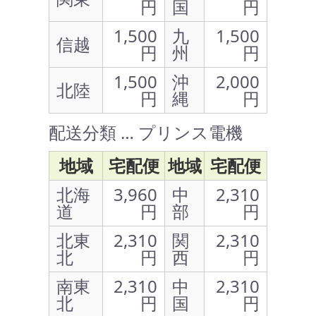
円
国
円
1,500
九
1,500
信越
円
州
円
1,500
沖
2,000
北陸
円
縄
円
配送分類 … プリンス電機
地域
宅配便
地域
宅配便
北海
3,960
中
2,310
道
円
部
円
北東
2,310
関
2,310
北
円
西
円
南東
2,310
中
2,310
北
円
国
円