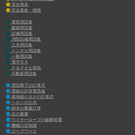
安全用具
安全看板・標識
電気用語集
建築用語集
設備用語集
消防設備用語集
土木用語集
トンネル用語集
一般用語集
漢字引き
さまざまな病気
不動産用語集
電圧降下の計算式
電線の許容電流値
接地線の太さの計算式
ヘロンの公式
樹木の重量計算
石の重量
ワイヤーロープの破断荷重
機械の豆知識
ロープワーク