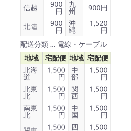
900
九
信越
900円
円
州
900
沖
1,520
北陸
円
縄
円
配送分類 … 電線・ケーブル
地域
宅配便
地域
宅配便
北海
1,500
中
1,500
道
円
部
円
北東
1,500
関
1,500
北
円
西
円
南東
1,500
中
1,500
北
円
国
円
1,500
四
1,500
関東