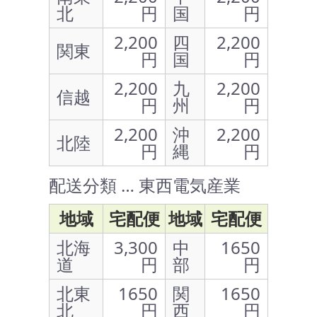
北
円
国
円
2,200
四
2,200
関東
円
国
円
2,200
九
2,200
信越
円
州
円
2,200
沖
2,200
北陸
円
縄
円
配送分類 … 東西電気産業
地域
宅配便
地域
宅配便
北海
3,300
中
1650
道
円
部
円
北東
1650
関
1650
北
円
西
円