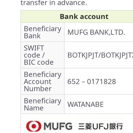
transfer in advance.
Bank account
Beneficiary
MUFG BANK,LTD.
Bank
SWIFT
code /
BOTKJPJT/BOTKJPJT
BIC code
Beneficiary
Account
652－0171828
Number
Beneficiary
WATANABE
Name