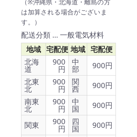
（※沖縄県・北海道・離島の方
は加算される場合がございま
す。）
配送分類 … 一般電気材料
地域
宅配便
地域
宅配便
北海
900
中
900円
道
円
部
北東
900
関
900円
北
円
西
南東
900
中
900円
北
円
国
900
四
関東
900円
円
国