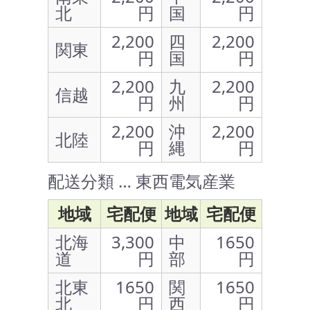
北
円
国
円
2,200
四
2,200
関東
円
国
円
2,200
九
2,200
信越
円
州
円
2,200
沖
2,200
北陸
円
縄
円
配送分類 … 東西電気産業
地域
宅配便
地域
宅配便
北海
3,300
中
1650
道
円
部
円
北東
1650
関
1650
北
円
西
円