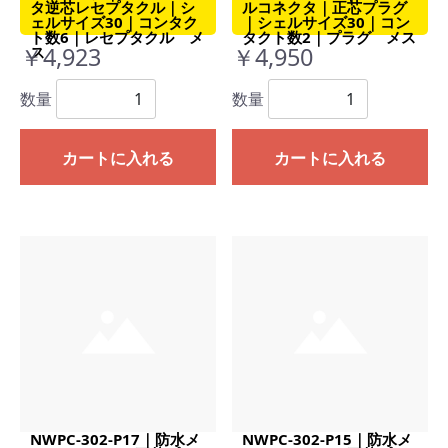
タ逆芯レセプタクル｜シ
ルコネクタ｜正芯プラグ
ェルサイズ30｜コンタク
｜シェルサイズ30｜コン
ト数6｜レセプタクル メ
タクト数2｜プラグ メス
￥4,923
￥4,950
ス
数量
数量
カートに入れる
カートに入れる
NWPC-302-P17｜防水メ
NWPC-302-P15｜防水メ