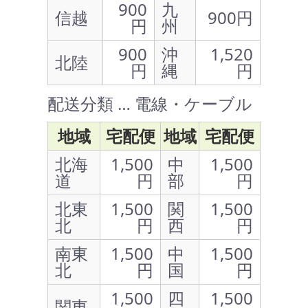
900
九
信越
900円
円
州
900
沖
1,520
北陸
円
縄
円
配送分類 … 電線・ケーブル
地域
宅配便
地域
宅配便
北海
1,500
中
1,500
道
円
部
円
北東
1,500
関
1,500
北
円
西
円
南東
1,500
中
1,500
北
円
国
円
1,500
四
1,500
関東