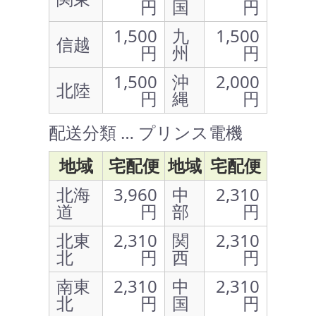
円
国
円
1,500
九
1,500
信越
円
州
円
1,500
沖
2,000
北陸
円
縄
円
配送分類 … プリンス電機
地域
宅配便
地域
宅配便
北海
3,960
中
2,310
道
円
部
円
北東
2,310
関
2,310
北
円
西
円
南東
2,310
中
2,310
北
円
国
円