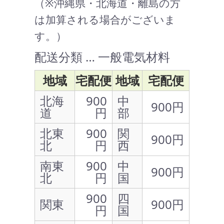
（※沖縄県・北海道・離島の方
は加算される場合がございま
す。）
配送分類 … 一般電気材料
地域
宅配便
地域
宅配便
北海
900
中
900円
道
円
部
北東
900
関
900円
北
円
西
南東
900
中
900円
北
円
国
900
四
関東
900円
円
国