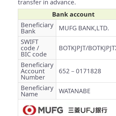
transfer in advance.
Bank account
Beneficiary
MUFG BANK,LTD.
Bank
SWIFT
code /
BOTKJPJT/BOTKJPJT
BIC code
Beneficiary
Account
652－0171828
Number
Beneficiary
WATANABE
Name