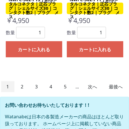
タルコネクタ｜正芯プラ
タルコネクタ｜正芯プラ
グ｜シェルサイズ30｜コ
グ｜シェルサイズ30｜コ
ンタクト数2｜プラグ メ
ンタクト数2｜プラグ メ
ス
ス
￥4,950
￥4,950
数量
数量
カートに入れる
カートに入れる
1
2
3
4
5
...
次へ
最後へ
お問い合わせお待ちいたしております！!
Watanabeは日本の各製造メーカーの商品はほとんど取り
扱っております。 ホームページ上に掲載していない商品