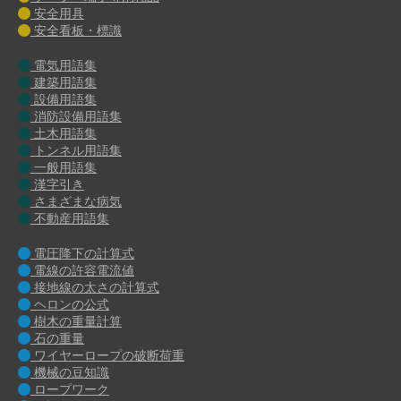
安全用具
安全看板・標識
電気用語集
建築用語集
設備用語集
消防設備用語集
土木用語集
トンネル用語集
一般用語集
漢字引き
さまざまな病気
不動産用語集
電圧降下の計算式
電線の許容電流値
接地線の太さの計算式
ヘロンの公式
樹木の重量計算
石の重量
ワイヤーロープの破断荷重
機械の豆知識
ロープワーク